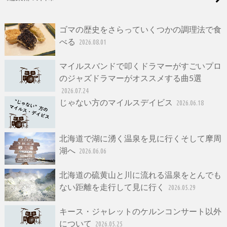
ゴマの歴史をさらっていくつかの調理法で食
べる
2026.08.01
マイルスバンドで叩くドラマーがすごいプロ
のジャズドラマーがオススメする曲5選
2026.07.24
じゃない方のマイルスデイビス
2026.06.18
北海道で湖に湧く温泉を見に行くそして摩周
湖へ
2026.06.06
北海道の硫黄山と川に流れる温泉をとんでも
ない距離を走行して見に行く
2026.05.29
キース・ジャレットのケルンコンサート以外
について
2026.05.25