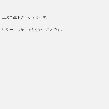
ー
ヤ
ー
上の再生ボタンからどうぞ。
いやー、しかしありがたいことです。