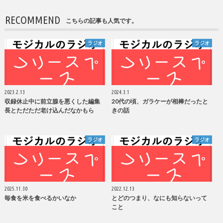
RECOMMEND
こちらの記事も人気です。
ラジオ
ラジオ
2023.2.13
2024.3.1
収録休止中に前立腺を悪くした編集
20代の頃、ガラケーが相棒だったと
長とただただ老け込んだなかもら
きの話
ラジオ
ラジオ
2025.11.30
2022.12.13
毎食を米を食べるかいなか
とどのつまり、なにも知らないって
こと