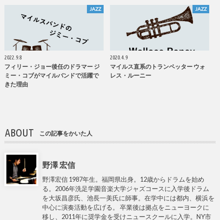
JAZZ
JAZZ
2022.9.8
2020.4.9
フィリー・ジョー後任のドラマー ジ
マイルス直系のトランペッター ウォ
ミー・コブがマイルバンドで活躍で
レス・ルーニー
きた理由
ABOUT
この記事をかいた人
野澤 宏信
野澤宏信 1987年生。福岡県出身。12歳からドラムを始め
る。2006年洗足学園音楽大学ジャズコースに入学後ドラム
を大坂昌彦氏、池長一美氏に師事。在学中には都内、横浜を
中心に演奏活動を広げる。 卒業後は拠点をニューヨークに
移し、2011年に奨学金を受けニュースクールに入学。NY市