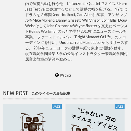
内で演奏活動を行う他、Linton Smith QuartetでスイスのBern
Jazz Festivalに参加するなどして活動の幅を広げる。 NYでは
ドラムを３年間Kendrick Scott, Carl Allenに師事。アンザンブ
ルをMike Moreno, Danny Grissett, Will Vinson, John Ellis, Doug
WeissそしてJohn ColtraneやWayne Shorterを支えたベーシス
トReggie Workmanのもとで学び2013年にニュースクールを
卒業。 ファーストアルバム『Bright Moment Of Life』のレコ
ーディングを行い、Undercurrent Music Labelからリリースす
る。 2014年ニューヨークの活動を経て東京に活動を移す。
現在洗足学園音楽大学の公認インストラクター兼洗足学園付
属音楽教室の講師を勤める。
WebSite
NEW POST
このライターの最新記事
JAZZ
JAZZ