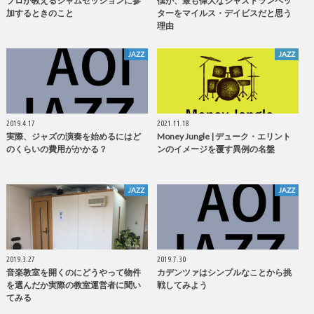
プロが教えるジャムセッションに参
僕が、最も偉大なジャズトランペッ
加するときのこと
ターをマイルス・デイビスだと思う
理由
JAZZ
JAZZ
2019.4.17
2021.11.18
実際、ジャズの演奏を始めるにはど
Money Jungle | デューク・エリント
のくらいの費用がかかる？
ンのイメージを覆す異例の名盤
JAZZ
JAZZ
2019.3.27
2019.7.30
音楽教室を開くのにどうやって物件
カデンツァはシンプルなことから挑
を選んだか実際の教室運営者に聞い
戦してみよう
てみる