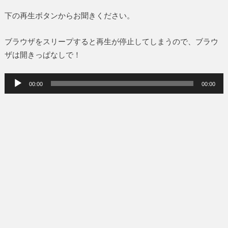
下の再生ボタンからお聞きください。
ブラウザをスリープすると再生が停止してしまうので、ブラウ
ザは開きっぱなしで！
音
00:00
00:00
声
プ
レ
ー
ヤ
ー