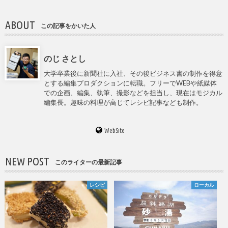
ABOUT
この記事をかいた人
のじ さとし
大学卒業後に新聞社に入社、その後ビジネス書の制作を得意
とする編集プロダクションに転職。フリーでWEBや紙媒体
での企画、編集、執筆、撮影などを担当し、現在はモジカル
編集長。趣味の料理が高じてレシピ記事なども制作。
WebSite
NEW POST
このライターの最新記事
レシピ
ローカル