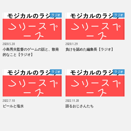
ラジオ
ラジオ
2020.5.20
2020.1.29
小島秀夫監督のゲームの話と、散発
負けを認めた編集長【ラジオ】
的なこと【ラジオ】
ラジオ
ラジオ
2022.7.10
2022.11.28
ビールと塩水
語るおじさんたち