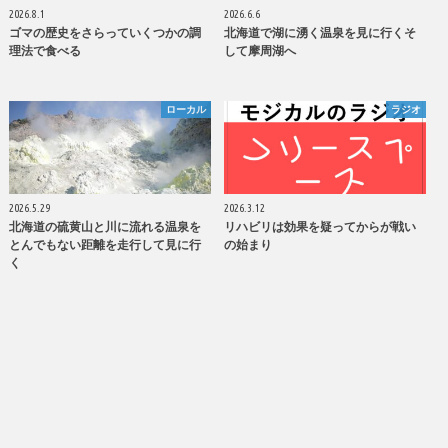
2026.8.1
2026.6.6
ゴマの歴史をさらっていくつかの調
北海道で湖に湧く温泉を見に行くそ
理法で食べる
して摩周湖へ
ローカル
ラジオ
2026.5.29
2026.3.12
北海道の硫黄山と川に流れる温泉を
リハビリは効果を疑ってからが戦い
とんでもない距離を走行して見に行
の始まり
く