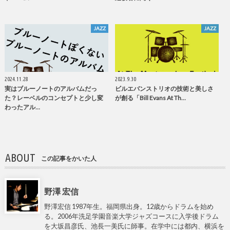
JAZZ
JAZZ
2024.11.28
2023.9.30
実はブルーノートのアルバムだっ
ビルエバンストリオの技術と美しさ
た？レーベルのコンセプトと少し変
が創る「Bill Evans At Th…
わったアル…
ABOUT
この記事をかいた人
野澤 宏信
野澤宏信 1987年生。福岡県出身。12歳からドラムを始め
る。2006年洗足学園音楽大学ジャズコースに入学後ドラム
を大坂昌彦氏、池長一美氏に師事。在学中には都内、横浜を