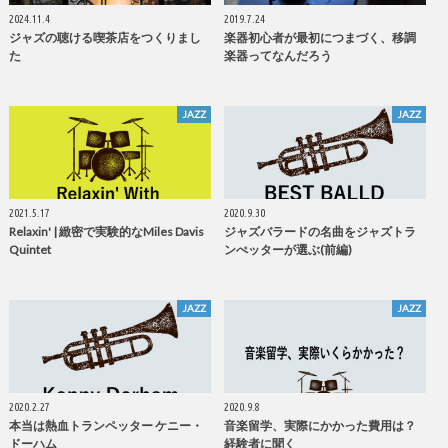
2024.11.4
2019.7.24
ジャズの聴ける喫茶店をつくりまし
楽器初心者が最初につまづく、移調
た
楽器ってなんだろう
JAZZ
JAZZ
2021.5.17
2020.9.30
Relaxin' | 緻密で実験的なMiles Davis
ジャズバラードの名曲をジャズトラ
Quintet
ンぺッターが選ぶ(前編)
JAZZ
JAZZ
2020.2.27
2020.9.8
本当は熱血トランペッター ケニー・
音楽留学、実際にかかった費用は？
ドーハム
経験者に聞く