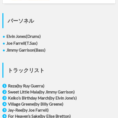
パーソネル
Elvin Jones(Drums)
Joe Farrell(T.Sax)
Jimmy Garrison(Bass)
トラックリスト
Reza(by Ruy Guerra)
Sweet Little Maia(by Jimmy Garrison)
Keiko’s Birthday March(by Elvin Jone’s)
Village Greene(by Billy Greene)
Jay-Ree(by Joe Farrell)
For Heaven’s Sake(by Elise Bretton)