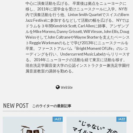
中心に演奏活動を広げる。 卒業後は拠点をニューヨークに
移し、2011年に奨学金を受けニュースクールに入学。NY市
内で演奏活動を行う他、Linton Smith QuartetでスイスのBern
Jazz Festivalに参加するなどして活動の幅を広げる。 NYでは
ドラムを３年間Kendrick Scott, Carl Allenに師事。アンザンブ
ルをMike Moreno, Danny Grissett, Will Vinson, John Ellis, Doug
WeissそしてJohn ColtraneやWayne Shorterを支えたベーシス
トReggie Workmanのもとで学び2013年にニュースクールを
卒業。 ファーストアルバム『Bright Moment Of Life』のレコ
ーディングを行い、Undercurrent Music Labelからリリースす
る。 2014年ニューヨークの活動を経て東京に活動を移す。
現在洗足学園音楽大学の公認インストラクター兼洗足学園付
属音楽教室の講師を勤める。
WebSite
NEW POST
このライターの最新記事
JAZZ
JAZZ