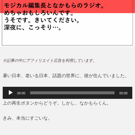
※記事の中にアフィリエイト広告を利用しています。
暑い日本、老いる日本、話題の世界に、彼が住んでいました。
音
00:00
00:00
声
上の再生ボタンからどうぞ。しかし、なかもらくん。
プ
レ
ー
きみ、本当にすごいな。
ヤ
ー