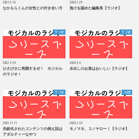
2023.5.16
2020.1.29
なかもらくんの女性との付き合い方
負けを認めた編集長【ラジオ】
ラジオ
ラジオ
2022.5.29
2020.5.6
ひさびさに再開するぜ！ モジカル
水出しのお茶はおいしい【ラジオ】
のラジオ！
ラジオ
JAZZ
2025.11.11
2020.3.10
先鋭化されたコンテンツの例え話は
モノマネ、コノヤロー！【ラジオ】
アダルティーなやつ