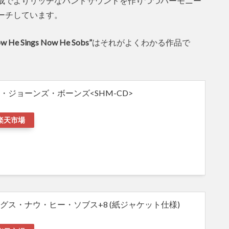
成でよりリッチなバンドサウンドを作りつつハーモニー
ーチしています。
w He Sings Now He Sobs”
はそれがよくわかる作品で
・ジョーンズ・ボーンズ<SHM-CD>
楽天市場
グス・ナウ・ヒー・ソブス+8 (紙ジャケット仕様)