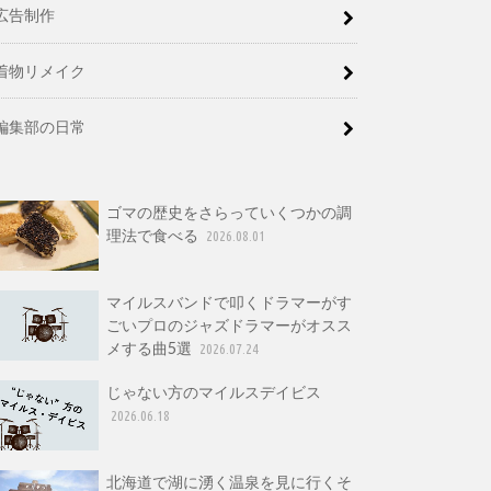
広告制作
着物リメイク
編集部の日常
ゴマの歴史をさらっていくつかの調
理法で食べる
2026.08.01
マイルスバンドで叩くドラマーがす
ごいプロのジャズドラマーがオスス
メする曲5選
2026.07.24
じゃない方のマイルスデイビス
2026.06.18
北海道で湖に湧く温泉を見に行くそ