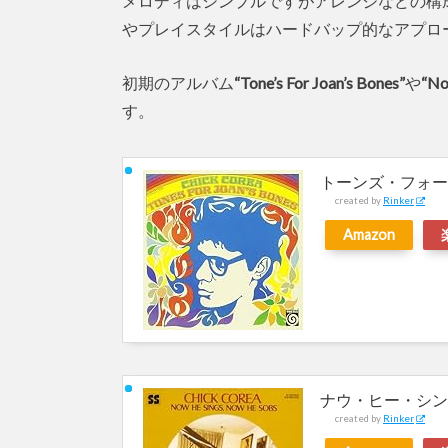
メロディはシンプルですがアレンジなどの構
やプレイスタイルはハードバップ的なアプロ
初期のアルバム
“Tone’s For Joan’s Bones”
や
“No
す。
トーンズ・フォー
created by
Rinker
Amazon
ナウ・ヒー・シン
created by
Rinker