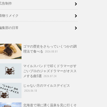
広告制作
着物リメイク
編集部の日常
ゴマの歴史をさらっていくつかの調
理法で食べる
2026.08.01
マイルスバンドで叩くドラマーがす
ごいプロのジャズドラマーがオスス
メする曲5選
2026.07.24
じゃない方のマイルスデイビス
2026.06.18
北海道で湖に湧く温泉を見に行くそ