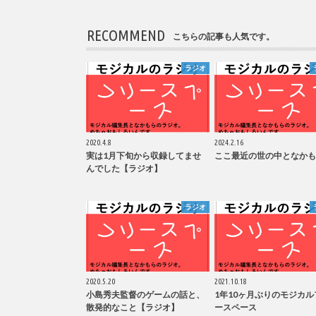
RECOMMEND
こちらの記事も人気です。
ラジオ
2020.4.8
2024.2.16
実は1月下旬から収録してませ
ここ最近の世の中となかも
んでした【ラジオ】
ラジオ
2020.5.20
2021.10.18
小島秀夫監督のゲームの話と、
1年10ヶ月ぶりのモジカル
散発的なこと【ラジオ】
ースペース