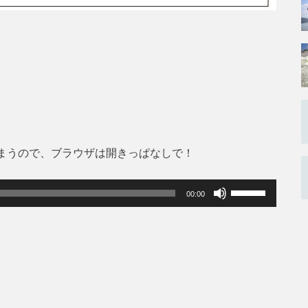
まうので、ブラウザは開きっぱなしで！
ボ
00:00
リ
ュ
ー
ム
調
節
に