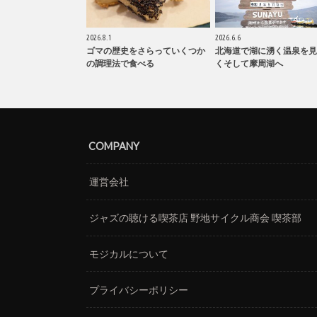
2026.8.1
2026.6.6
ゴマの歴史をさらっていくつか
北海道で湖に湧く温泉を見
の調理法で食べる
くそして摩周湖へ
COMPANY
運営会社
ジャズの聴ける喫茶店 野地サイクル商会 喫茶部
モジカルについて
プライバシーポリシー