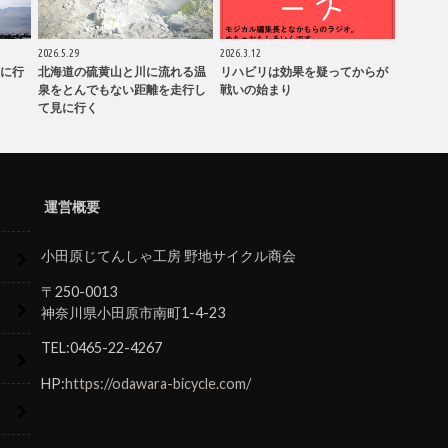
2026.5.29
2026.3.12
に行
北海道の硫黄山と川に流れる温
リハビリは効果を疑ってからが
泉をとんでもない距離を走行し
戦いの始まり
て見に行く
運営概要
小田原じてんしゃ工房 野地サイクル商会
〒250-0013
神奈川県小田原市南町1-4-23
TEL:0465-22-4267
HP:
https://odawara-bicycle.com/