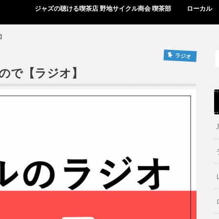
ジャズの聴ける喫茶店 野地サイクル商会 喫茶部
ローカル
】
ラジオ
ので【ラジオ】