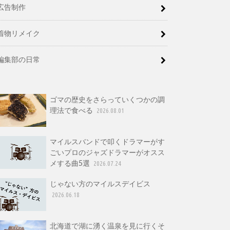
広告制作
着物リメイク
編集部の日常
ゴマの歴史をさらっていくつかの調
理法で食べる
2026.08.01
マイルスバンドで叩くドラマーがす
ごいプロのジャズドラマーがオスス
メする曲5選
2026.07.24
じゃない方のマイルスデイビス
2026.06.18
北海道で湖に湧く温泉を見に行くそ