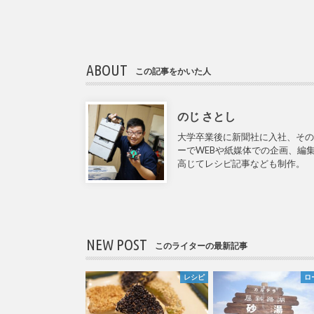
ABOUT
この記事をかいた人
のじ さとし
大学卒業後に新聞社に入社、そ
ーでWEBや紙媒体での企画、編
高じてレシピ記事なども制作。
NEW POST
このライターの最新記事
レシピ
ロ