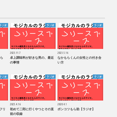
ラジオ
ラジオ
ラジオ
2023.11.7
2023.5.16
ら
卓上調味料が好きな男の、最近
なかもらくんの女性との付き合
の事情
い方
ラジオ
ラジオ
ラジオ
2025.4.16
2020.4.1
フリ
初めて二郎に行くやつとその直
ポンコツもら助【ラジオ】
前の収録