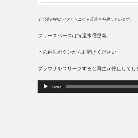
※記事の中にアフィリエイト広告を利用しています。
フリースペースは毎週水曜更新。
下の再生ボタンからお聞きください。
ブラウザをスリープすると再生が停止してし
音
00:00
声
プ
レ
ー
ヤ
ー