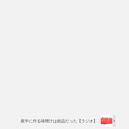
は
上
下
矢
印
キ
ー
を
使
っ
て
く
だ
さ
い。
！
夜中に作る味噌汁は絶品だった【ラジオ】