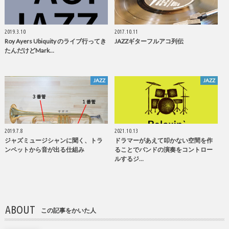
2019.3.10
2017.10.11
Roy Ayers Ubiquity のライブ行ってき
JAZZギターフルアコ列伝
たんだけどMark…
JAZZ
JAZZ
2019.7.8
2021.10.13
ジャズミュージシャンに聞く、トラ
ドラマーがあえて叩かない空間を作
ンペットから音が出る仕組み
ることでバンドの演奏をコントロー
ルするジ…
ABOUT
この記事をかいた人