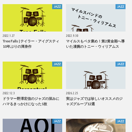
JAZZ
JAZZ
2022.1.27
2022.9.30
Tree Falls | テイラー・アイグスティ
マイルスもベタ褒め！第2黄金期へ導
10年ぶりの渾身作
いた凄腕のトニー・ウィリアムス
JAZZ
JAZZ
2022.12.3
2026.2.25
ドラマー野澤宏信のジャズの深みに
実はジャズでは珍しいオススメのジ
ハマるきっかけになった1枚
ャズグループ12選
JAZZ
JAZZ