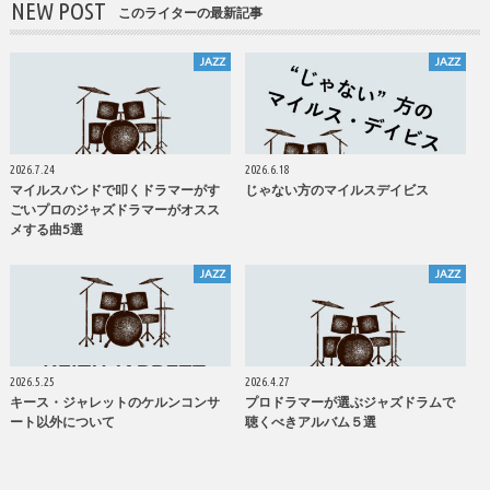
NEW POST
このライターの最新記事
JAZZ
JAZZ
2026.7.24
2026.6.18
マイルスバンドで叩くドラマーがす
じゃない方のマイルスデイビス
ごいプロのジャズドラマーがオスス
メする曲5選
JAZZ
JAZZ
2026.5.25
2026.4.27
キース・ジャレットのケルンコンサ
プロドラマーが選ぶジャズドラムで
ート以外について
聴くべきアルバム５選