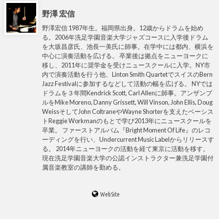
野澤 宏信
野澤宏信 1987年生。福岡県出身。12歳からドラムを始め
る。2006年洗足学園音楽大学ジャズコースに入学後ドラム
を大坂昌彦氏、池長一美氏に師事。在学中には都内、横浜を
中心に演奏活動を広げる。 卒業後は拠点をニューヨークに
移し、2011年に奨学金を受けニュースクールに入学。NY市
内で演奏活動を行う他、Linton Smith QuartetでスイスのBern
Jazz Festivalに参加するなどして活動の幅を広げる。 NYでは
ドラムを３年間Kendrick Scott, Carl Allenに師事。アンザンブ
ルをMike Moreno, Danny Grissett, Will Vinson, John Ellis, Doug
WeissそしてJohn ColtraneやWayne Shorterを支えたベーシス
トReggie Workmanのもとで学び2013年にニュースクールを
卒業。 ファーストアルバム『Bright Moment Of Life』のレコ
ーディングを行い、Undercurrent Music Labelからリリースす
る。 2014年ニューヨークの活動を経て東京に活動を移す。
現在洗足学園音楽大学の公認インストラクター兼洗足学園付
属音楽教室の講師を勤める。
WebSite