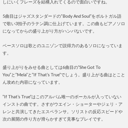
しにいくフレーズを結構入れてくるので面白いですね。
5曲目はジャズスタンダードの“Body And Soul”をポルトガル語
で歌い3拍子のラテン調に仕上げています。この曲もピアノソロ
になってからの盛り上がり方がハンパないです。
ベースソロは歌とのユニゾンで説得力のあるソロになっていま
す。
盛り上がりをみせる曲としては6曲目の”She Got To
You”と”Mela”と”If That’s True”でしょう。盛り上がる曲はとこと
ん攻めた内容になっています。
”If That’s True”はこのアルバム唯一のボーカルが入っていない
インストの曲です。さすがウエイン・ショーターやジェリ・ア
レンと共演してきたエスペランサ。ソリストの反応スピードや
次の展開の作り方が滑らかすぎて見事なプレイです。