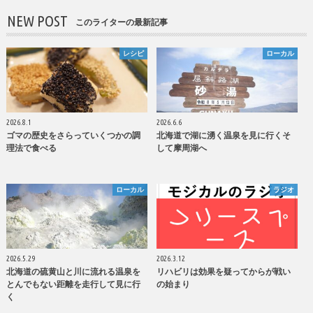
NEW POST
このライターの最新記事
レシピ
ローカル
2026.8.1
2026.6.6
ゴマの歴史をさらっていくつかの調
北海道で湖に湧く温泉を見に行くそ
理法で食べる
して摩周湖へ
ローカル
ラジオ
2026.5.29
2026.3.12
北海道の硫黄山と川に流れる温泉を
リハビリは効果を疑ってからが戦い
とんでもない距離を走行して見に行
の始まり
く