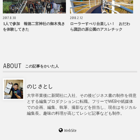
2017.8.30
2018.2.12
1人で参加 報徳二宮神社の御木曳き
ローラーすべり台楽しい！ おだわ
を体験してきた
ら諏訪の原公園のアスレチック
ABOUT
この記事をかいた人
のじ さとし
大学卒業後に新聞社に入社、その後ビジネス書の制作を得意
とする編集プロダクションに転職。フリーでWEBや紙媒体
での企画、編集、執筆、撮影などを担当し、現在はモジカル
編集長。趣味の料理が高じてレシピ記事なども制作。
WebSite