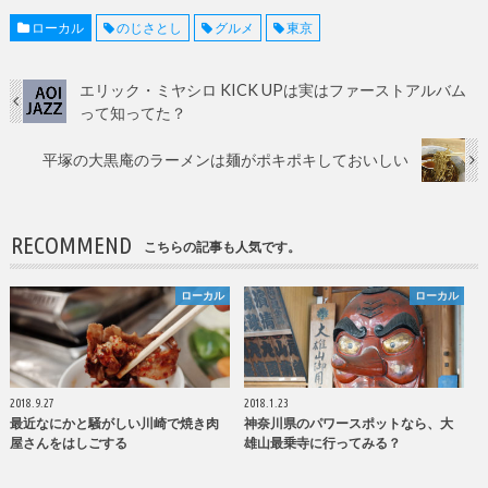
ローカル
のじさとし
グルメ
東京
エリック・ミヤシロ KICK UPは実はファーストアルバム
って知ってた？
平塚の大黒庵のラーメンは麺がポキポキしておいしい
RECOMMEND
こちらの記事も人気です。
ローカル
ローカル
2018.9.27
2018.1.23
最近なにかと騒がしい川崎で焼き肉
神奈川県のパワースポットなら、大
屋さんをはしごする
雄山最乗寺に行ってみる？