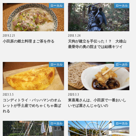
ローカル
ローカル
2019.2.21
2018.1.24
小田原の郷土料理 まご茶を作る
天狗が建立を手伝った！？ 大雄山
最乗寺の奥の院までは結構キツイ
ローカル
ローカル
2023.5.5
2020.3.3
コンディトライ・バッハマンのオム
東喜庵さんは、小田原で一番おいし
レットが手土産でめちゃくちゃ喜ば
いそば屋さんじゃないの
れる
ローカル
ローカル