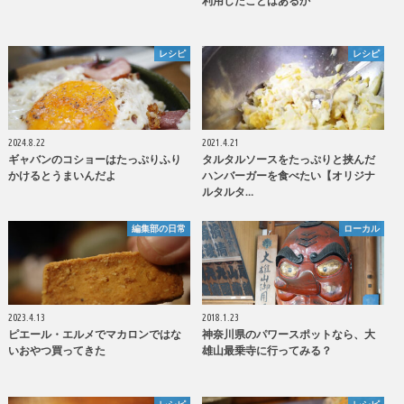
利用したことはあるか
レシピ
レシピ
2024.8.22
2021.4.21
ギャバンのコショーはたっぷりふり
タルタルソースをたっぷりと挟んだ
かけるとうまいんだよ
ハンバーガーを食べたい【オリジナ
ルタルタ…
編集部の日常
ローカル
2023.4.13
2018.1.23
ピエール・エルメでマカロンではな
神奈川県のパワースポットなら、大
いおやつ買ってきた
雄山最乗寺に行ってみる？
レシピ
レシピ