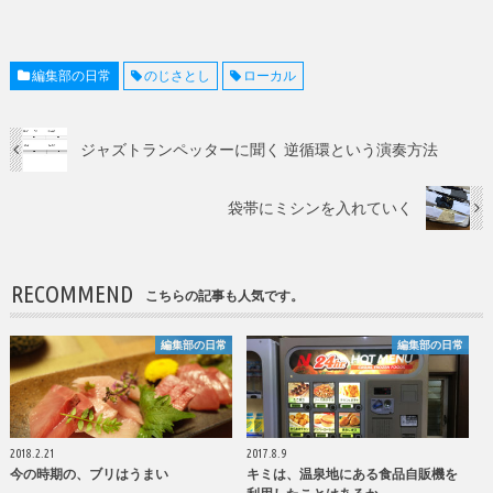
編集部の日常
のじさとし
ローカル
ジャズトランペッターに聞く 逆循環という演奏方法
袋帯にミシンを入れていく
RECOMMEND
こちらの記事も人気です。
編集部の日常
編集部の日常
2018.2.21
2017.8.9
今の時期の、ブリはうまい
キミは、温泉地にある食品自販機を