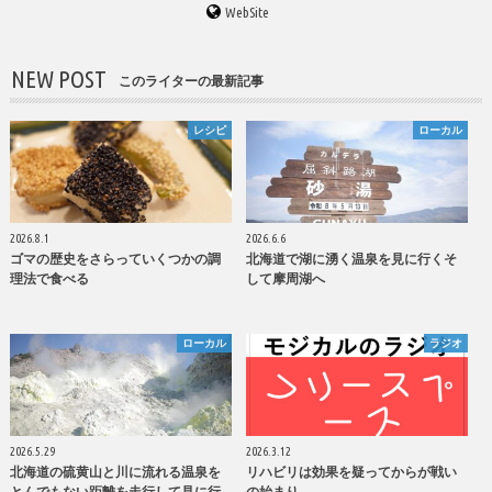
WebSite
NEW POST
このライターの最新記事
レシピ
ローカル
2026.8.1
2026.6.6
ゴマの歴史をさらっていくつかの調
北海道で湖に湧く温泉を見に行くそ
理法で食べる
して摩周湖へ
ローカル
ラジオ
2026.5.29
2026.3.12
北海道の硫黄山と川に流れる温泉を
リハビリは効果を疑ってからが戦い
とんでもない距離を走行して見に行
の始まり