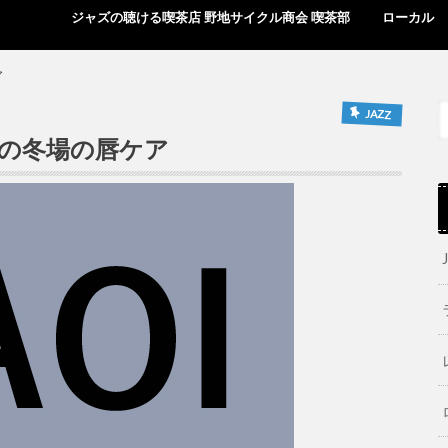
ジャズの聴ける喫茶店 野地サイクル商会 喫茶部
ローカル
ア
JAZZ
の冬場の唇ケア