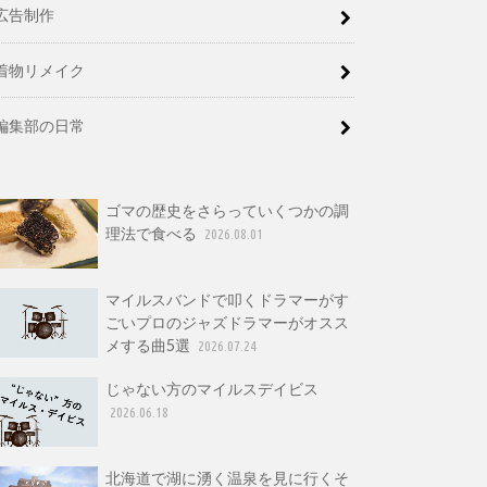
広告制作
着物リメイク
編集部の日常
ゴマの歴史をさらっていくつかの調
理法で食べる
2026.08.01
マイルスバンドで叩くドラマーがす
ごいプロのジャズドラマーがオスス
メする曲5選
2026.07.24
じゃない方のマイルスデイビス
2026.06.18
北海道で湖に湧く温泉を見に行くそ