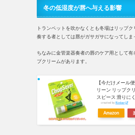
冬の低湿度が唇へ与える影響
トランペットを吹かなくとも冬場はリップク
奏する者としては唇がガサガサになってしま
ちなみに金管楽器奏者の唇のケア用として有
プクリームがあります。
【今だけメール便
リーン リップクリ
スピース 滑りに
created by
Rinker
Amazon