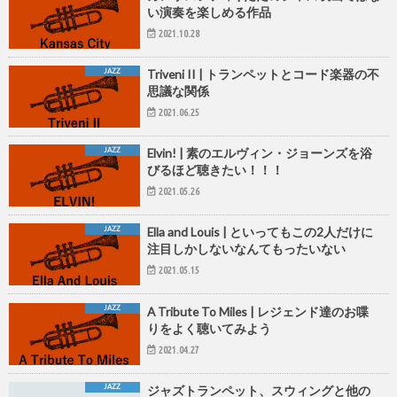
い演奏を楽しめる作品
2021.10.28
JAZZ
Triveni II | トランペットとコード楽器の不
思議な関係
2021.06.25
JAZZ
Elvin! | 素のエルヴィン・ジョーンズを浴
びるほど聴きたい！！！
2021.05.26
JAZZ
Ella and Louis | といってもこの2人だけに
注目しかしないなんてもったいない
2021.05.15
JAZZ
A Tribute To Miles | レジェンド達のお喋
りをよく聴いてみよう
2021.04.27
JAZZ
ジャズトランペット、スウィングと他の