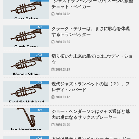
“ジャズトランペッター”のイメージの原型
チェット・ベイカー
2020.04.02
JAZZ
クラーク・テリーは、まさに歌心を体現
するトランペッター
2020.03.26
JAZZ
切り拓いた未来の果てには…ウディ・ショ
ウ
2020.03.19
JAZZ
現代ジャズトランペットの祖（？）、フ
レディ・ハバード
2020.03.12
JAZZ
ジョー・ヘンダーソンはジャズ通ほど魅
力の虜になるサックスプレーヤー
2020.03.05
JAZZ
本当は熱血トランペッター ケニー・ドー