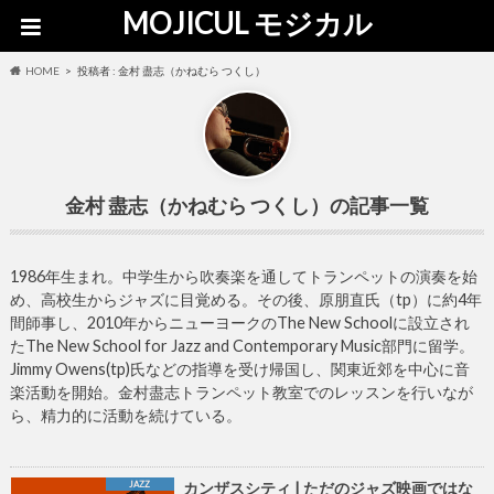
MOJICUL モジカル
HOME
投稿者 : 金村 盡志（かねむら つくし）
金村 盡志（かねむら つくし）
1986年生まれ。中学生から吹奏楽を通してトランペットの演奏を始
め、高校生からジャズに目覚める。その後、原朋直氏（tp）に約4年
間師事し、2010年からニューヨークのThe New Schoolに設立され
たThe New School for Jazz and Contemporary Music部門に留学。
Jimmy Owens(tp)氏などの指導を受け帰国し、関東近郊を中心に音
楽活動を開始。金村盡志トランペット教室でのレッスンを行いなが
ら、精力的に活動を続けている。
JAZZ
カンザスシティ | ただのジャズ映画ではな