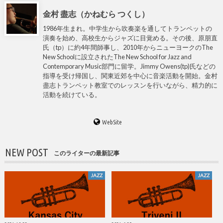
金村 盡志（かねむら つくし）
1986年生まれ。中学生から吹奏楽を通してトランペットの
演奏を始め、高校生からジャズに目覚める。その後、原朋直
氏（tp）に約4年間師事し、2010年からニューヨークのThe
New Schoolに設立されたThe New School for Jazz and
Contemporary Music部門に留学。Jimmy Owens(tp)氏などの
指導を受け帰国し、関東近郊を中心に音楽活動を開始。金村
盡志トランペット教室でのレッスンを行いながら、精力的に
活動を続けている。
WebSite
NEW POST
このライターの最新記事
JAZZ
JAZZ