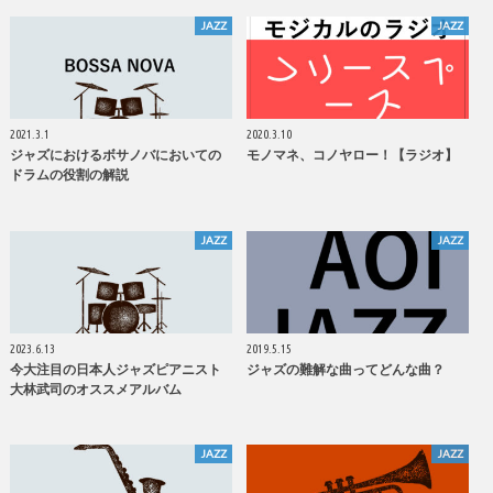
JAZZ
JAZZ
2021.3.1
2020.3.10
ジャズにおけるボサノバにおいての
モノマネ、コノヤロー！【ラジオ】
ドラムの役割の解説
JAZZ
JAZZ
2023.6.13
2019.5.15
今大注目の日本人ジャズピアニスト
ジャズの難解な曲ってどんな曲？
大林武司のオススメアルバム
JAZZ
JAZZ