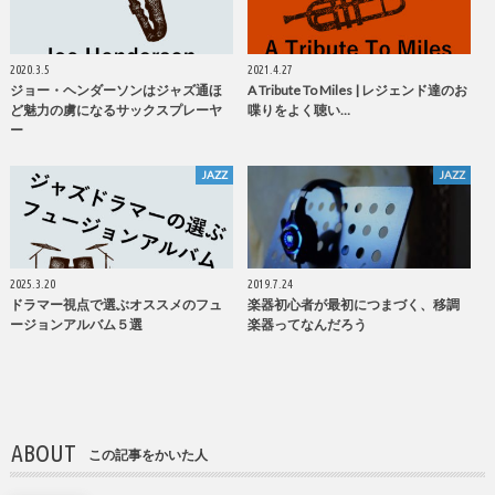
2020.3.5
2021.4.27
ジョー・ヘンダーソンはジャズ通ほ
A Tribute To Miles | レジェンド達のお
ど魅力の虜になるサックスプレーヤ
喋りをよく聴い…
ー
JAZZ
JAZZ
2025.3.20
2019.7.24
ドラマー視点で選ぶオススメのフュ
楽器初心者が最初につまづく、移調
ージョンアルバム５選
楽器ってなんだろう
ABOUT
この記事をかいた人