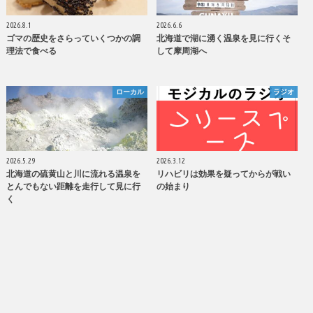
2026.8.1
2026.6.6
ゴマの歴史をさらっていくつかの調
北海道で湖に湧く温泉を見に行くそ
理法で食べる
して摩周湖へ
ローカル
ラジオ
2026.5.29
2026.3.12
北海道の硫黄山と川に流れる温泉を
リハビリは効果を疑ってからが戦い
とんでもない距離を走行して見に行
の始まり
く