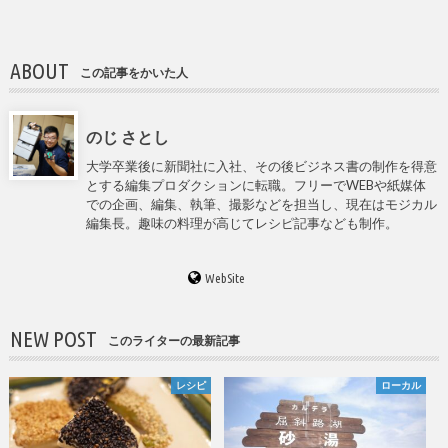
ABOUT
この記事をかいた人
のじ さとし
大学卒業後に新聞社に入社、その後ビジネス書の制作を得意
とする編集プロダクションに転職。フリーでWEBや紙媒体
での企画、編集、執筆、撮影などを担当し、現在はモジカル
編集長。趣味の料理が高じてレシピ記事なども制作。
WebSite
NEW POST
このライターの最新記事
レシピ
ローカル