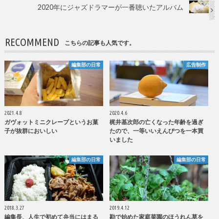
2020年にジャズドラマーが一番聴いたアルバム
RECOMMEND
こちらの記事も人気です。
編集部の日常
広告制作
2021.4.8
2020.4.6
ガヴォットミニクレープというお菓
梶井基次郎の亡くなった年齢を過ぎ
子が抜群においしい
たので、一等いいえんぴつを一本買
いました
編集部の日常
編集部の日常
2018.3.27
2019.4.12
編集長、人生で初めて弁当にはまる
勘で始めた家庭菜園のほうれん草を