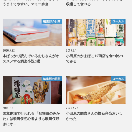
うまくてやすい、マミー弁当
収穫して食べる
編集部の日常
ローカル
2020.5.22
2019.5.1
本ばっかり読んでいるおじさんがオ
小田原のかまぼこ12商店を食べ比べ
ススメする娯楽小説5選
てみる
編集部の日常
ローカル
2018.7.2
2020.7.27
国立劇場で行われる 「歌舞伎のみか
小田原の開喜さんの懐石弁当おいし
た」は歌舞伎初心者よりも歌舞伎好
かった
きにオ…